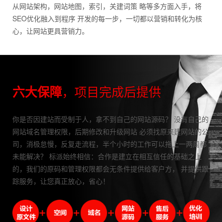
从网站架构，网站地图，索引，关建词策 略等多方面入手，将
SEO优化融入到程序 开发的每一步，一切都以营销和转化为核
心，让网站更具营销力。
，项目完成后提供
六大保障
你是否因建站而受制于人，拿不到自己的网站源码？ 没有自己的
网站域名管理权限，后期修改和升级网站 必须找原来建网站的公
司，消极怠慢，反复走流程，半个小时的工作可以拖上一两周都
未能解决？ 标派始终相信：合作是建立在相互信任的基础之上
的，我们的原码和管理权限都会无条件提供给客户方， 并提供跟
踪服务，让您真正放心，省心！