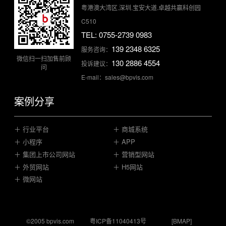
粤港澳大湾区.深圳.宝安大道.卓越共赢科创园
C510
TEL: 0755-2739 0983
139 2348 6325
服务咨询：
微信扫一扫加售前顾
130 2886 4554
投诉建议：
问
E-mail：sales@bpvis.com
案例分享
＋ 行业平台
＋ 商城系统
＋ 小程序
＋ APP
＋ 集团上市公司网站
＋ 营销型网站
＋ 外贸网站
＋ H5网站
＋ 微网站
©2005 bpvis.com
粤ICP备11040413号
[BMAP]