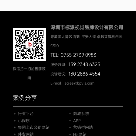
深圳市标派视觉品牌设计有限公司
粤港澳大湾区.深圳.宝安大道.卓越共赢科创园
C510
TEL: 0755-2739 0983
139 2348 6325
服务咨询：
微信扫一扫加售前顾
130 2886 4554
投诉建议：
问
E-mail：sales@bpvis.com
案例分享
＋ 行业平台
＋ 商城系统
＋ 小程序
＋ APP
＋ 集团上市公司网站
＋ 营销型网站
＋ 外贸网站
＋ H5网站