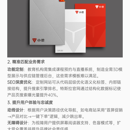
2. 精准匹配业务需求
功能定制
：教育机构需集成课程预约与直播系统，制造业需3D模
型展示与供应链管理后台，这些需求模板难以满足。
SEO深度优化
：定制网站可从代码层级优化语义化标签、内部链
接结构，提升搜索引擎排名。特斯拉官网通过结构化数据标记使
产品页搜索曝光量提升40%。
3. 提升用户体验与忠诚度
动线设计
：根据用户决策路径优化导航，如电商站采用“首屏促销
→产品对比→一键下单”逻辑，减少跳出率。
无障碍设计
：为视障用户提供屏幕阅读器支持、色盲模式等，扩
大受众覆盖并提升品牌社会责任感。