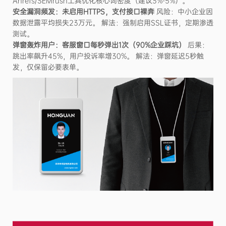
Ahrefs/SEMrush工具优化核心词密度（建议3%-5%）。
安全漏洞频发：未启用HTTPS，支付接口裸奔
风险：中小企业因
数据泄露平均损失23万元。 解法：强制启用SSL证书，定期渗透
测试。
弹窗轰炸用户：客服窗口每秒弹出1次（90%企业踩坑）
后果：
跳出率飙升45%，用户投诉率增30%。 解法：弹窗延迟5秒触
发，仅保留必要表单。