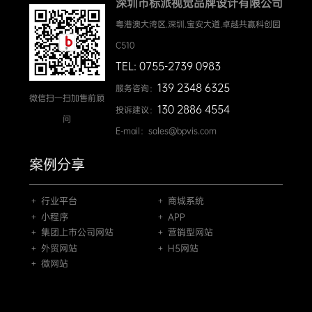
深圳市标派视觉品牌设计有限公司
粤港澳大湾区.深圳.宝安大道.卓越共赢科创园
C510
TEL: 0755-2739 0983
139 2348 6325
服务咨询：
微信扫一扫加售前顾
130 2886 4554
投诉建议：
问
E-mail：sales@bpvis.com
案例分享
＋ 行业平台
＋ 商城系统
＋ 小程序
＋ APP
＋ 集团上市公司网站
＋ 营销型网站
＋ 外贸网站
＋ H5网站
＋ 微网站