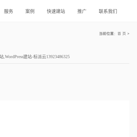
服务
案例
快速建站
推广
联系我们
当前位置：
首 页
>
Press建站-标派云13923486325