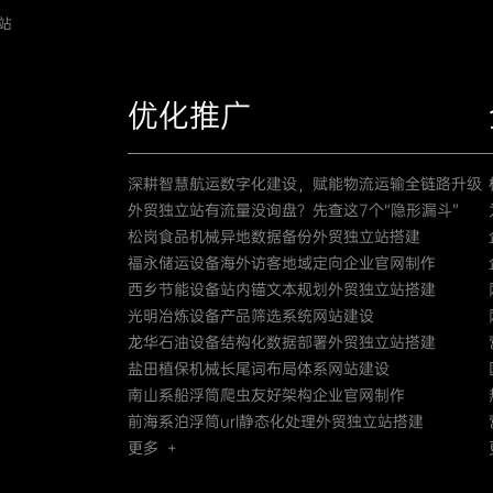
站
优化推广
深耕智慧航运数字化建设，赋能物流运输全链路升级
外贸独立站有流量没询盘？先查这7个“隐形漏斗”
松岗食品机械异地数据备份外贸独立站搭建
福永储运设备海外访客地域定向企业官网制作
西乡节能设备站内锚文本规划外贸独立站搭建
光明冶炼设备产品筛选系统网站建设
龙华石油设备结构化数据部署外贸独立站搭建
盐田植保机械长尾词布局体系网站建设
南山系船浮筒爬虫友好架构企业官网制作
前海系泊浮筒url静态化处理外贸独立站搭建
更多 +