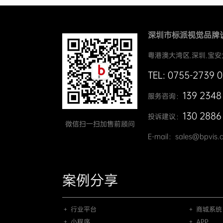
深圳市标派视觉品牌
粤港澳大湾区.深圳.宝安
TEL: 0755-2739 
139 2348
服务咨询：
130 2886
投诉建议：
微信扫一扫加售前顾问
E-mail：sales@bpvis.
案例分享
＋ 行业平台
＋ 商城系统
＋ 小程序
＋ APP