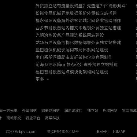
外贸独立站有流量没询盘？先查这7个“隐形漏斗”
松岗食品机械异地数据备份外贸独立站搭建
福永储运设备海外访客地域定向企业官网制作
西乡节能设备站内锚文本规划外贸独立站搭建
光明冶炼设备产品筛选系统网站建设
龙华石油设备结构化数据部署外贸独立站搭建
盐田植保机械长尾词布局体系网站建设
南山系船浮筒爬虫友好架构企业官网制作
前海系泊浮筒url静态化处理外贸独立站搭建
福田智能设备站点模块化架构网站建设
更多 +
同一方光电
外贸网站
娜美姿网站
润泊城移民
独立站
外贸网站
官网商城
计
商城系统
行业平台
高导科技
©2005 bpvis.com
粤ICP备11040413号
[BMAP]
[GMAP]