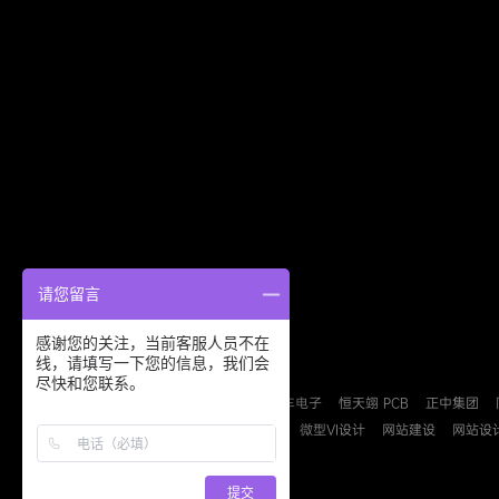
请您留言
感谢您的关注，当前客服人员不在
线，请填写一下您的信息，我们会
友情链接：
尽快和您联系。
德派森安防
益力盛汽车电子
恒天翊 PCB
正中集团
B2B
B2C
检测认证
微型VI设计
网站建设
网站设
提交