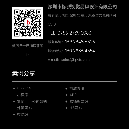
深圳市标派视觉品牌设计有限公司
粤港澳大湾区.深圳.宝安大道.卓越共赢科创园
C510
TEL: 0755-2739 0983
139 2348 6325
服务咨询：
微信扫一扫加售前顾
130 2886 4554
投诉建议：
问
E-mail：sales@bpvis.com
案例分享
＋ 行业平台
＋ 商城系统
＋ 小程序
＋ APP
＋ 集团上市公司网站
＋ 营销型网站
＋ 外贸网站
＋ H5网站
＋ 微网站