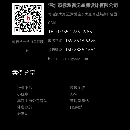
深圳市标派视觉品牌设计有限公司
粤港澳大湾区.深圳.宝安大道.卓越共赢科创园
C510
TEL: 0755-2739 0983
139 2348 6325
服务咨询：
微信扫一扫加售前顾
130 2886 4554
投诉建议：
问
E-mail：sales@bpvis.com
案例分享
＋ 行业平台
＋ 商城系统
＋ 小程序
＋ APP
＋ 集团上市公司网站
＋ 营销型网站
＋ 外贸网站
＋ H5网站
＋ 微网站