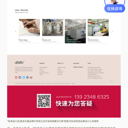
“快消品行业|美发仪器品牌外贸独立站升级改版解决方案”配图为标派视觉品牌设计公司案例