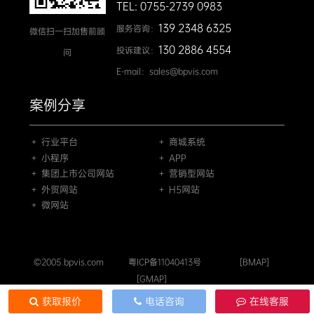
TEL: 0755-2739 0983
139 2348 6325
服务咨询：
微信扫一扫加售前顾
130 2886 4554
投诉建议：
问
E-mail：sales@bpvis.com
案例分享
＋ 行业平台
＋ 商城系统
＋ 小程序
＋ APP
＋ 集团上市公司网站
＋ 营销型网站
＋ 外贸网站
＋ H5网站
＋ 微网站
©2005 bpvis.com
粤ICP备11040413号
[BMAP]
[GMAP]
获取报价
电话咨询
在线客服