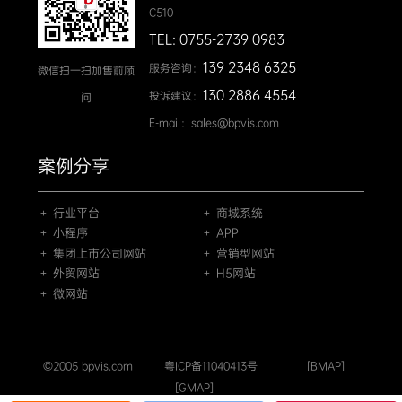
C510
TEL: 0755-2739 0983
139 2348 6325
服务咨询：
微信扫一扫加售前顾
130 2886 4554
投诉建议：
问
E-mail：sales@bpvis.com
案例分享
＋ 行业平台
＋ 商城系统
＋ 小程序
＋ APP
＋ 集团上市公司网站
＋ 营销型网站
＋ 外贸网站
＋ H5网站
＋ 微网站
©2005 bpvis.com
粤ICP备11040413号
[BMAP]
[GMAP]