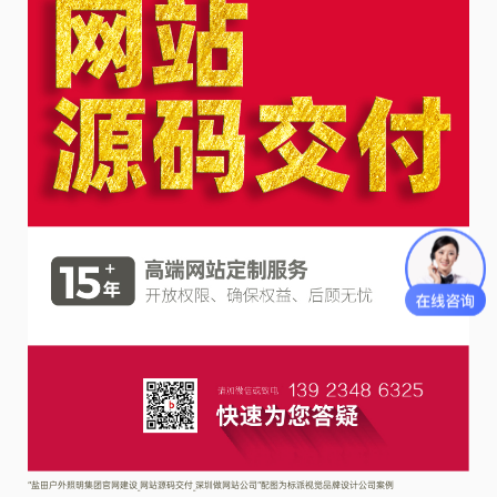
“盐田户外照明集团官网建设_网站源码交付_深圳做网站公司”配图为标派视觉品牌设计公司案例