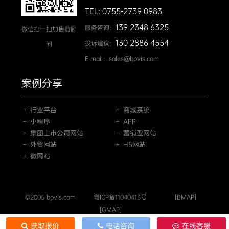
TEL: 0755-2739 0983
139 2348 6325
服务咨询：
微信扫一扫加售前顾
130 2886 4554
投诉建议：
问
E-mail：sales@bpvis.com
案例分享
＋ 行业平台
＋ 商城系统
＋ 小程序
＋ APP
＋ 集团上市公司网站
＋ 营销型网站
＋ 外贸网站
＋ H5网站
＋ 微网站
©2005 bpvis.com
粤ICP备11040413号
[BMAP]
[GMAP]
获取报价
电话咨询
在线客服