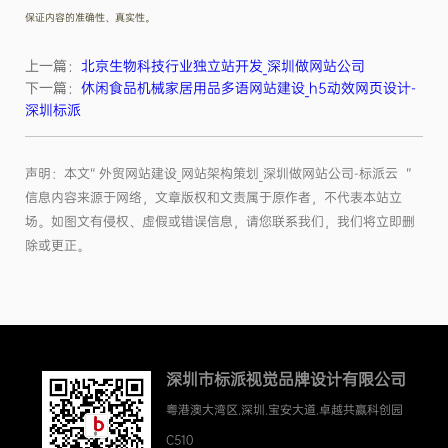
保证内容的准确性、真实性。
上一篇：
北京生物科技行业独立站开发_深圳做网站公司
下一篇：
休闲食品机械家居用品多语网站建设_h5动效网页设计-
深圳标派
声明：本文“ 外贸网站建设_网站架构策划_深圳做网站公司-标派云 ”
信息内容来源于网络，文章版权和文责属于原作者，不代表本站立
场。如图文有侵权、虚假或错误信息，请您联系我们，我们将立即删
除或更正。
深圳市标派视觉品牌设计有限公司
粤港澳大湾区.深圳.宝安大道.卓越共赢科创园
C510