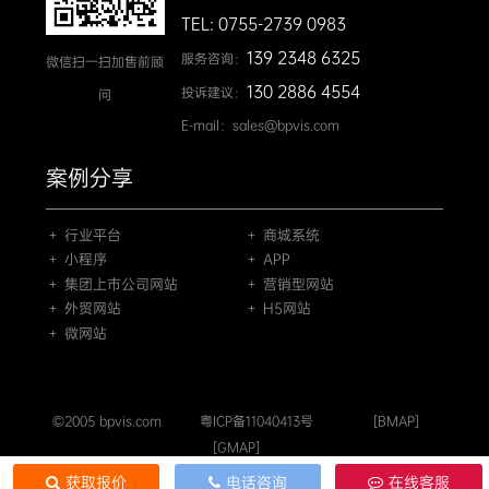
TEL: 0755-2739 0983
139 2348 6325
服务咨询：
微信扫一扫加售前顾
130 2886 4554
投诉建议：
问
E-mail：sales@bpvis.com
案例分享
＋ 行业平台
＋ 商城系统
＋ 小程序
＋ APP
＋ 集团上市公司网站
＋ 营销型网站
＋ 外贸网站
＋ H5网站
＋ 微网站
©2005 bpvis.com
粤ICP备11040413号
[BMAP]
[GMAP]
获取报价
电话咨询
在线客服