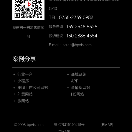
C510
TEL: 0755-2739 0983
139 2348 6325
服务咨询：
微信扫一扫加售前顾
130 2886 4554
投诉建议：
问
E-mail：sales@bpvis.com
案例分享
＋ 行业平台
＋ 商城系统
＋ 小程序
＋ APP
＋ 集团上市公司网站
＋ 营销型网站
＋ 外贸网站
＋ H5网站
＋ 微网站
©2005 bpvis.com
粤ICP备11040413号
[BMAP]
[GMAP]