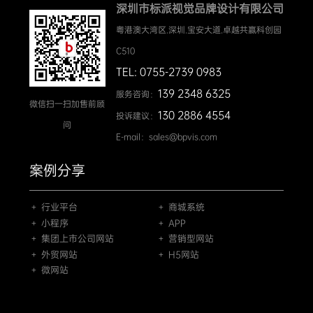
深圳市标派视觉品牌设计有限公司
粤港澳大湾区.深圳.宝安大道.卓越共赢科创园
C510
TEL: 0755-2739 0983
139 2348 6325
服务咨询：
微信扫一扫加售前顾
130 2886 4554
投诉建议：
问
E-mail：sales@bpvis.com
案例分享
＋ 行业平台
＋ 商城系统
＋ 小程序
＋ APP
＋ 集团上市公司网站
＋ 营销型网站
＋ 外贸网站
＋ H5网站
＋ 微网站