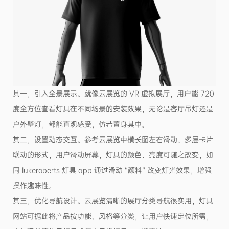
其一，引入全景展示。就像云展览的 VR 虚拟展厅，用户能 720
度全方位查看灯具在不同场景的安装效果，无论是客厅吊灯还是
户外壁灯，都能直观感受，仿若置身其中。
其二，设置动态交互。参考云展览中横长图左右滑动、多层卡片
联动的形式，用户滑动屏幕，灯具的颜色、亮度可随之改变，如
同 lukeroberts 灯具 app 通过滑动 “颜料” 改变灯光效果，增强
操作趣味性。
其三，优化导航设计。云展览清晰的展厅分类导航很实用，灯具
网站可据此将产品按功能、风格等分类，让用户快速定位所需，