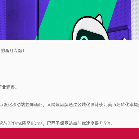
点的斋月专题）
布行业洞察。
点强化移动端竖屏适配。某跨境品牌通过区域化设计使北美市场转化率提升
户访问延迟从220ms降至80ms，巴西圣保罗站点加载速度提升3倍。