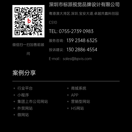
深圳市标派视觉品牌设计有限公司
粤港澳大湾区.深圳.宝安大道.卓越共赢科创园
C510
TEL: 0755-2739 0983
139 2348 6325
服务咨询：
微信扫一扫加售前顾
130 2886 4554
投诉建议：
问
E-mail：sales@bpvis.com
案例分享
＋ 行业平台
＋ 商城系统
＋ 小程序
＋ APP
＋ 集团上市公司网站
＋ 营销型网站
＋ 外贸网站
＋ H5网站
＋ 微网站