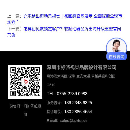
上一篇：
充电枪出海场景视觉｜氛围感官网展示 全面赋能全球市
场推广
下一篇：
怎样初见就锁定客户？软起动器品牌出海升级重塑官网
形象
深圳市标派视觉品牌设计有限公司
粤港澳大湾区.深圳.宝安大道.卓越共赢科创园
C510
TEL: 0755-2739 0983
139 2348 6325
服务咨询：
微信扫一扫加售前顾
130 2886 4554
投诉建议：
问
E-mail：sales@bpvis.com