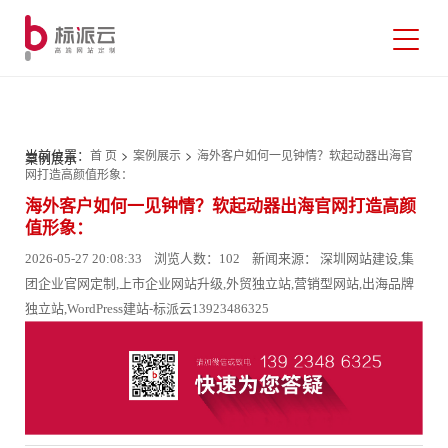
当前位置：
>
>
首 页
案例展示
海外客户如何一见钟情？软起动器出海官
案例展示
网打造高颜值形象：
海外客户如何一见钟情？软起动器出海官网打造高颜
值形象：
2026-05-27 20:08:33 浏览人数：102 新闻来源： 深圳网站建设,集
团企业官网定制,上市企业网站升级,外贸独立站,营销型网站,出海品牌
独立站,WordPress建站-标派云13923486325