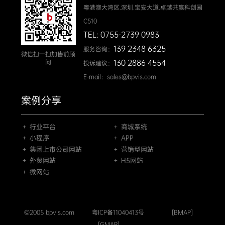
粤港澳大湾区.深圳.宝安大道.卓越共赢科创园
C510
TEL: 0755-2739 0983
139 2348 6325
服务咨询：
微信扫一扫加售前顾
130 2886 4554
问
投诉建议：
E-mail：sales@bpvis.com
案例分享
＋ 行业平台
＋ 商城系统
＋ 小程序
＋ APP
＋ 集团上市公司网站
＋ 营销型网站
＋ 外贸网站
＋ H5网站
＋ 微网站
©2005 bpvis.com
粤ICP备11040413号
[BMAP]
[GMAP]