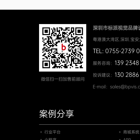
深圳市标派视觉品牌
粤港澳大湾区.深圳.宝安
TEL: 0755-2739 
139 2348
服务咨询：
130 2886
投诉建议：
微信扫一扫加售前顾问
E-mail：sales@bpvis.
案例分享
＋ 行业平台
＋ 商城系统
＋ 小程序
＋ APP