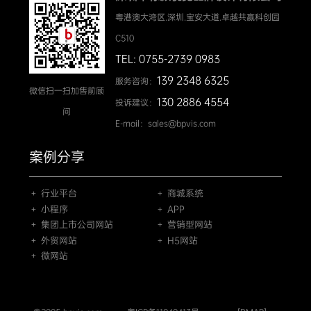
粤港澳大湾区.深圳.宝安大道.卓越共赢科创园
C510
TEL: 0755-2739 0983
139 2348 6325
服务咨询：
微信扫一扫加售前顾
130 2886 4554
投诉建议：
问
E-mail：sales@bpvis.com
案例分享
＋ 行业平台
＋ 商城系统
＋ 小程序
＋ APP
＋ 集团上市公司网站
＋ 营销型网站
＋ 外贸网站
＋ H5网站
＋ 微网站