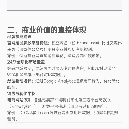
二、商业价值的直接体现
品牌权威建设
官网是品牌数字身份证
：独立域名（如
）比社交媒体
brand.com
主页（如微信公众号）更具专业性和所有权控制。
案例
：特斯拉官网直接销售车辆，塑造高端科技形象。
24/7全球化市场覆盖
突破地域限制，网站可同时服务多时区客户，相比实体店节省
90%租金成本（电商对比数据）。
数据驱动增长
：通过Google Analytics追踪用户行为，优化转化
路径。
销售与转化中枢
电商网站ROI
：自建站卖家平均利润率比第三方平台高20%
（Shopify报告），避免平台抽成（如亚马逊15%佣金）。
案例
：DTC品牌Glossier通过官网积累用户数据，实现精准复购
营销。