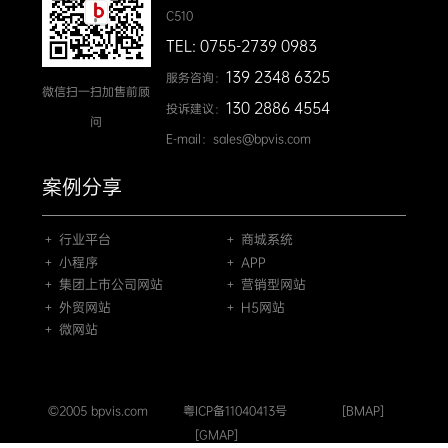
C510
TEL: 0755-2739 0983
139 2348 6325
服务咨询：
微信扫一扫加售前顾
130 2886 4554
投诉建议：
问
E-mail：sales@bpvis.com
案例分享
＋ 行业平台
＋ 商城系统
＋ 小程序
＋ APP
＋ 集团上市公司网站
＋ 营销型网站
＋ 外贸网站
＋ H5网站
＋ 微网站
©2005 bpvis.com
粤ICP备11040413号
[BMAP]
[GMAP]