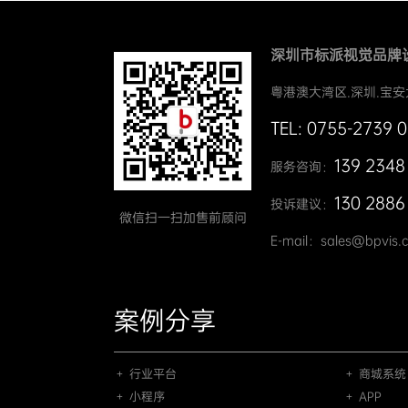
深圳市标派视觉品牌
粤港澳大湾区.深圳.宝安
TEL: 0755-2739 
139 2348
服务咨询：
130 2886
投诉建议：
微信扫一扫加售前顾问
E-mail：sales@bpvis.
案例分享
＋ 行业平台
＋ 商城系统
＋ 小程序
＋ APP