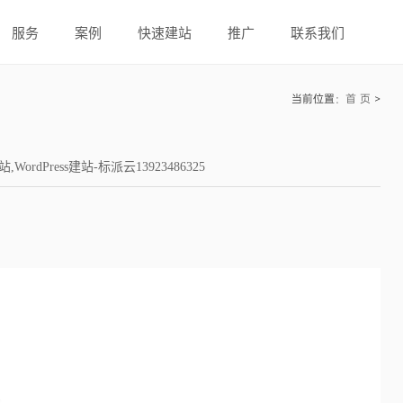
服务
案例
快速建站
推广
联系我们
当前位置：
首 页
>
Press建站-标派云13923486325