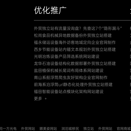
优化推广
外贸独立站有流量没询盘？先查这7个“隐形漏斗”
松岗食品机械异地数据备份外贸独立站搭建
福永储运设备海外访客地域定向企业官网制作
西乡节能设备站内锚文本规划外贸独立站搭建
光明冶炼设备产品筛选系统网站建设
龙华石油设备结构化数据部署外贸独立站搭建
盐田植保机械长尾词布局体系网站建设
南山系船浮筒爬虫友好架构企业官网制作
前海系泊浮筒url静态化处理外贸独立站搭建
福田智能设备站点模块化架构网站建设
更多 +
同一方光电
外贸网站
娜美姿网站
润泊城移民
独立站
外贸网站
官网商城