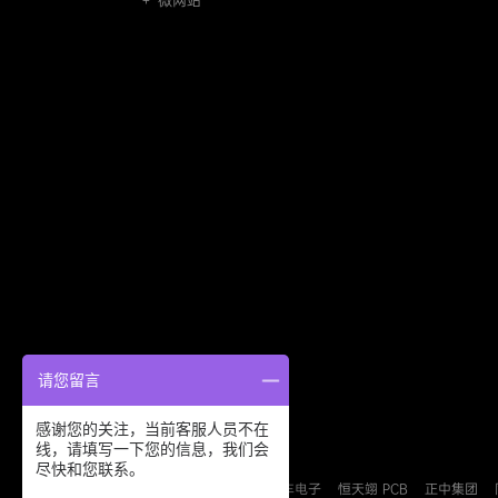
＋ 微网站
请您留言
感谢您的关注，当前客服人员不在
线，请填写一下您的信息，我们会
友情链接：
尽快和您联系。
德派森安防
益力盛汽车电子
恒天翊 PCB
正中集团