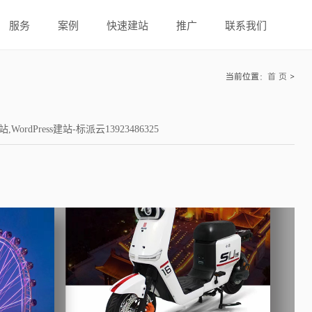
服务
案例
快速建站
推广
联系我们
当前位置：
首 页
>
Press建站-标派云13923486325