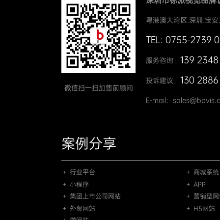
深圳市标派视觉品牌
粤港澳大湾区.深圳.宝安
TEL: 0755-2739 
139 2348
服务咨询：
130 2886
投诉建议：
微信扫一扫加售前顾问
E-mail：sales@bpvis.
案例分享
＋ 行业平台
＋ 商城系统
＋ 小程序
＋ APP
＋ 集团上市公司网站
＋ 营销型网
＋ 外贸网站
＋ H5网站