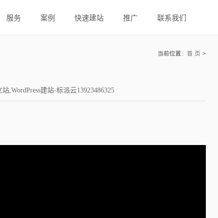
服务
案例
快速建站
推广
联系我们
当前位置：
首 页
>
dPress建站-标派云13923486325