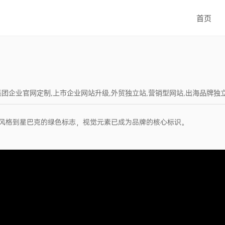
首页
建设,集团企业官网定制,上市企业网站升级,外贸独立站,营销型网站,出海品牌独立站,Wor
风格到星巴克的绿色标志，视觉元素已成为品牌的核心标识。