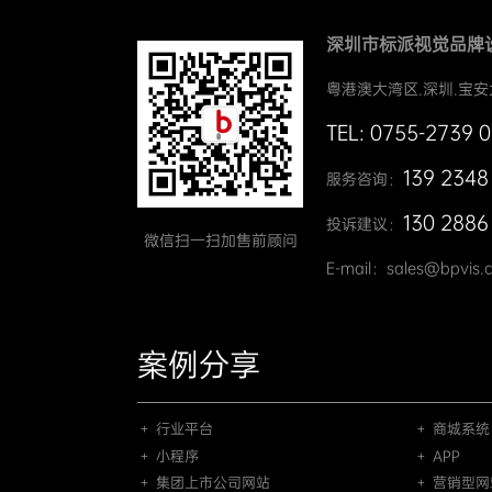
深圳市标派视觉品牌
粤港澳大湾区.深圳.宝安
TEL: 0755-2739 
139 2348
服务咨询：
130 2886
投诉建议：
微信扫一扫加售前顾问
E-mail：sales@bpvis.
案例分享
＋ 行业平台
＋ 商城系统
＋ 小程序
＋ APP
＋ 集团上市公司网站
＋ 营销型网