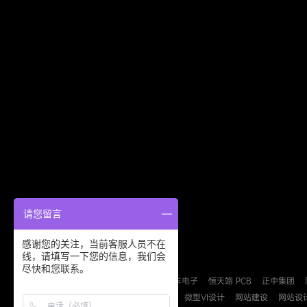
请您留言
感谢您的关注，当前客服人员不在
线，请填写一下您的信息，我们会
友情链接：
尽快和您联系。
德派森安防
益力盛汽车电子
恒天翊 PCB
正中集团
B2B
B2C
检测认证
微型VI设计
网站建设
网站设