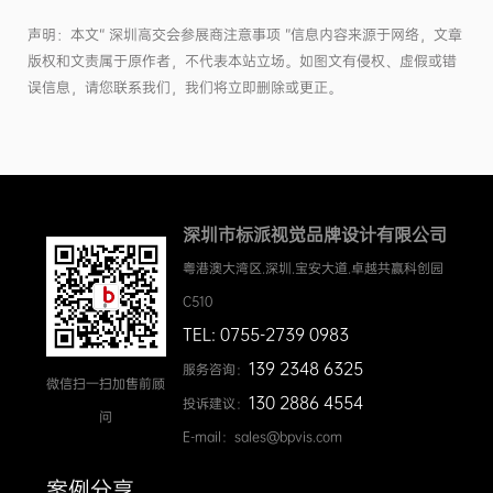
声明：本文“ 深圳高交会参展商注意事项 ”信息内容来源于网络，文章
版权和文责属于原作者，不代表本站立场。如图文有侵权、虚假或错
误信息，请您联系我们，我们将立即删除或更正。
深圳市标派视觉品牌设计有限公司
粤港澳大湾区.深圳.宝安大道.卓越共赢科创园
C510
TEL: 0755-2739 0983
139 2348 6325
服务咨询：
微信扫一扫加售前顾
130 2886 4554
投诉建议：
问
E-mail：sales@bpvis.com
案例分享