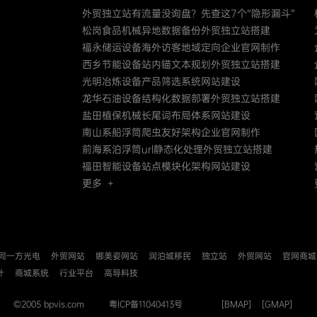
外贸独立站有流量没询盘？先查这7个“隐形漏斗”
松岗食品机械异地数据备份外贸独立站搭建
福永储运设备海外访客地域定向企业官网制作
西乡节能设备站内锚文本规划外贸独立站搭建
光明冶炼设备产品筛选系统网站建设
龙华石油设备结构化数据部署外贸独立站搭建
盐田植保机械长尾词布局体系网站建设
南山系船浮筒爬虫友好架构企业官网制作
前海系泊浮筒url静态化处理外贸独立站搭建
福田智能设备站点模块化架构网站建设
更多 +
同一方光电
外贸网站
娜美姿网站
润泊城移民
独立站
外贸网站
官网商城
计
商城系统
行业平台
高导科技
©2005 bpvis.com
粤ICP备11040413号
[BMAP]
[GMAP]