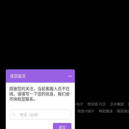
请您留言
感谢您的关注，当前客服人员不在
线，请填写一下您的信息，我们会
友情链接：
尽快和您联系。
德派森安防
益力盛汽车电子
恒天翊 PCB
正中集团
B2B
B2C
检测认证
微型VI设计
网站建设
网站设
提交