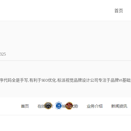
首页
325
序代码全是手写
有利于
优化
标派视觉品牌设计公司专注于品牌
基础
,
SEO
.
VI