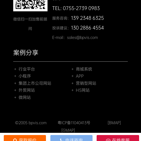
TEL: 0755-2739 0983
139 2348 6325
服务咨询：
微信扫一扫加售前顾
130 2886 4554
投诉建议：
问
E-mail：sales@bpvis.com
案例分享
＋ 行业平台
＋ 商城系统
＋ 小程序
＋ APP
＋ 集团上市公司网站
＋ 营销型网站
＋ 外贸网站
＋ H5网站
＋ 微网站
©2005 bpvis.com
粤ICP备11040413号
[BMAP]
[GMAP]
获取报价
电话咨询
在线客服