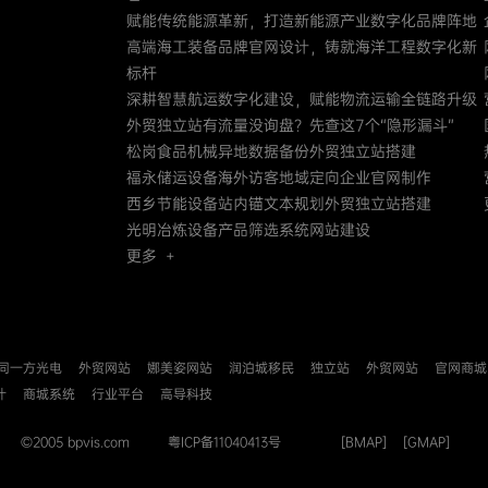
赋能传统能源革新，打造新能源产业数字化品牌阵地
高端海工装备品牌官网设计，铸就海洋工程数字化新
标杆
深耕智慧航运数字化建设，赋能物流运输全链路升级
外贸独立站有流量没询盘？先查这7个“隐形漏斗”
松岗食品机械异地数据备份外贸独立站搭建
福永储运设备海外访客地域定向企业官网制作
西乡节能设备站内锚文本规划外贸独立站搭建
光明冶炼设备产品筛选系统网站建设
更多 +
同一方光电
外贸网站
娜美姿网站
润泊城移民
独立站
外贸网站
官网商城
计
商城系统
行业平台
高导科技
©2005 bpvis.com
粤ICP备11040413号
[BMAP]
[GMAP]