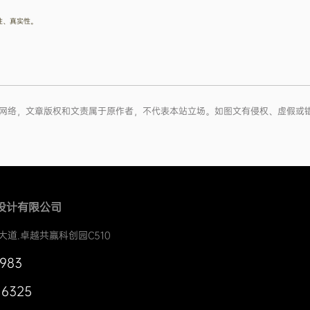
性、真实性。
容来源于网络，文章版权和文责属于原作者，不代表本站立场。如图文有侵权、虚假
设计有限公司
大道.卓越共赢科创园C510
0983
 6325