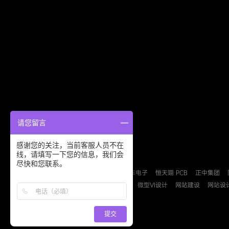
请您留言
感谢您的关注，当前客服人员不在
线，请填写一下您的信息，我们会
友情链接：
尽快和您联系。
德派森安防
益力盛汽车电子
恒天翊 PCB
正中集团
B2B
B2C
检测认证
微型VI设计
网站建设
网站设
提交