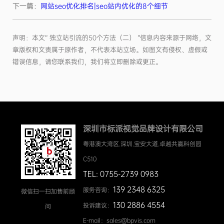
下一篇：
网站seo优化排名|seo站内优化的8个细节
声明：本文“ 独立站引流的50个方法（二） ”信息内容来源于网络，文
章版权和文责属于原作者，不代表本站立场。如图文有侵权、虚假或
错误信息，请您联系我们，我们将立即删除或更正。
深圳市标派视觉品牌设计有限公司
粤港澳大湾区.深圳.宝安大道.卓越共赢科创园
C510
TEL: 0755-2739 0983
139 2348 6325
服务咨询：
微信扫一扫加售前顾
130 2886 4554
投诉建议：
问
E-mail：sales@bpvis.com