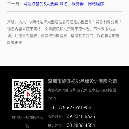
下一篇：
网站必备的3大要素-域名、服务器、网站程序
声明：本文“ 做网站选择大型建站公司还是小型团队？帮你利弊分析 ”
信息内容来源于网络，文章版权和文责属于原作者，不代表本站立
场。如图文有侵权、虚假或错误信息，请您联系我们，我们将立即删
除或更正。
深圳市标派视觉品牌设计有限公司
粤港澳大湾区.深圳.宝安大道.卓越共赢科创园
C510
TEL: 0755-2739 0983
139 2348 6325
服务咨询：
微信扫一扫加售前顾
130 2886 4554
投诉建议：
问