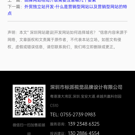
下一篇：
外贸独立站开发-什么是营销型网站以及营销型网站的特
点
声明：本文“ 深圳网站建设|开发网站如何选择域名？ ”信息内容来源于
网络，文章版权和文责属于原作者，不代表本站立场。如图文有侵
权、虚假或错误信息，请您联系我们，我们将立即删除或更正。
深圳市标派视觉品牌设计有限公司
粤港澳大湾区.深圳.宝安大道.卓越共赢科创园
C510
TEL: 0755-2739 0983
139 2348 6325
服务咨询：
微信扫一扫加售前顾
130 2886 4554
投诉建议：
问