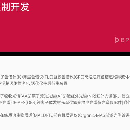
色谱仪(IC)薄层色谱仪(TLC)凝胶色谱仪(GPC)高速逆流色谱超临界流体色
柱温箱吸附管老化_活化仪柱后衍生装置
子吸收光谱(AAS)原子荧光光谱(AFS)近红外光谱(NIR)红外光谱(IR
光谱ICP-AES(OES)等离子体发射光谱仪辉光放电光谱仪光谱仪配件[
体质谱_在线质谱生物质谱(MALDI-TOF)有机质谱仪(Organic-MAS