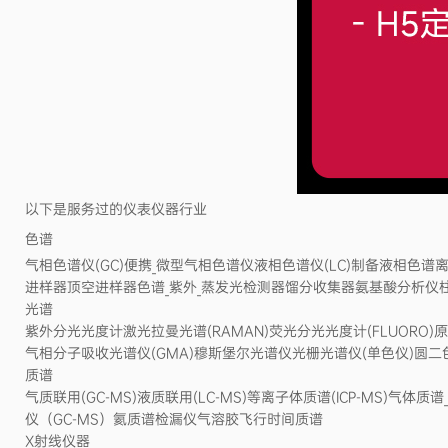
以下是服务过的仪表仪器行业
色谱
气相色谱仪(GC)便携_微型气相色谱仪液相色谱仪(LC)制备液相色谱离子
进样器顶空进样器色谱_紫外_蒸发光检测器馏分收集器氨基酸分析仪
光谱
紫外分光光度计激光拉曼光谱(RAMAN)荧光分光光度计(FLUORO)原
气相分子吸收光谱仪(GMA)穆斯堡尔光谱仪光栅光谱仪(单色仪)圆二色
质谱
气质联用(GC-MS)液质联用(LC-MS)等离子体质谱(ICP-MS)气
仪（GC-MS）氦质谱检漏仪气溶胶飞行时间质谱
X射线仪器