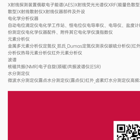
X射线探测装置俄歇电子能谱(AES)X射线荧光光谱仪XRF(能量色散型)
散型)X射线散射仪X射线仪器部件及外设
电化学分析仪器
自动电位滴定仪电化学工作站、恒电位仪电导率仪、电导仪、盐度计
份测定仪电化学仪器配件、附件其它电化学仪溴指数仪
元素分析仪
金属多元素分析仪定氮仪_凯氏_Dumas定氮仪测汞仪碳硫分析仪(
分析仪热导元素分析仪红外元素分析仪
波谱
核磁共振(NMR)电子自旋(顺磁)共振波谱仪(ESR)
水分测定仪
微波水分测定仪露点水分测定仪(露点仪)红外_卤素灯水分测定仪高频