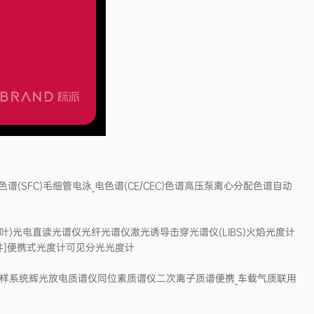
谱(SFC)毛细管电泳_电色谱(CE/CEC)色谱高压泵离心分配色谱自动
、傅立叶)光电直读光谱仪光纤光谱仪激光诱导击穿光谱仪(LIBS)火焰光度计
附件]便携式光度计可见分光光度计
S)激光剥蚀进样系统辉光放电质谱仪同位素质谱仪二次离子质谱便携_车载气质联用