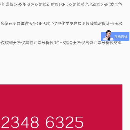
仪(XPS/ESCA)X射线衍射仪(XRD)X射线荧光光谱仪XRF(波长色
仑仪石英晶体微天平ORP测定仪电化学发光检测仪酸碱浓度计卡氏水
分析仪碳硅分析仪其它元素分析仪ROHS指令分析仪气体元素分析仪材料