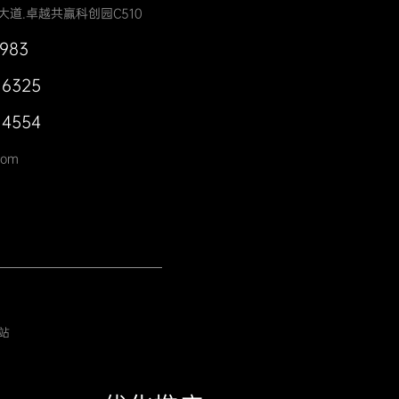
大道.卓越共赢科创园C510
0983
 6325
 4554
com
站