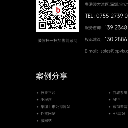
粤港澳大湾区.深圳.宝安
TEL: 0755-2739 
139 2348
服务咨询：
130 2886
投诉建议：
微信扫一扫加售前顾问
E-mail：sales@bpvis.
案例分享
＋ 行业平台
＋ 商城系统
＋ 小程序
＋ APP
＋ 集团上市公司网站
＋ 营销型网
＋ 外贸网站
＋ H5网站
＋ 微网站