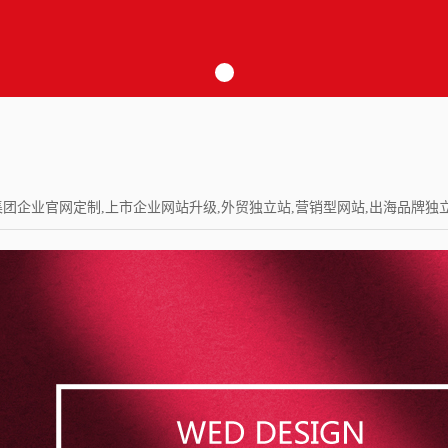
建设,集团企业官网定制,上市企业网站升级,外贸独立站,营销型网站,出海品牌独立站,Wor