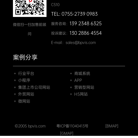
C510
TEL: 0755-2739 0983
139 2348 6325
服务咨询：
微信扫一扫加售前顾
130 2886 4554
投诉建议：
问
E-mail：sales@bpvis.com
案例分享
＋ 行业平台
＋ 商城系统
＋ 小程序
＋ APP
＋ 集团上市公司网站
＋ 营销型网站
＋ 外贸网站
＋ H5网站
＋ 微网站
©2005 bpvis.com
粤ICP备11040413号
[BMAP]
[GMAP]