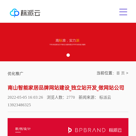
当前位置：
>
首 页
优化推广
南山智能家居品牌网站建设_独立站开发_做网站公司
2022-05-05 16:03:26 浏览人数：2770 新闻来源： 标派云
13923486325