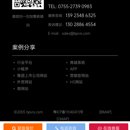
TEL: 0755-2739 0983
139 2348 6325
服务咨询：
微信扫一扫加售前顾
130 2886 4554
投诉建议：
问
E-mail：sales@bpvis.com
案例分享
＋ 行业平台
＋ 商城系统
＋ 小程序
＋ APP
＋ 集团上市公司网站
＋ 营销型网站
＋ 外贸网站
＋ H5网站
＋ 微网站
©2005 bpvis.com
粤ICP备11040413号
[BMAP]
[GMAP]
获取报价
电话咨询
在线客服