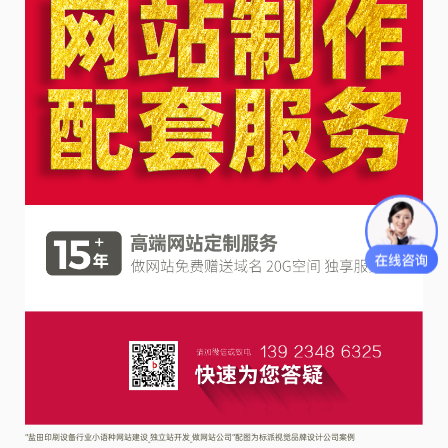
“盐田印刷设备行业小语种网站建设_独立站开发_做网站公司”配图为标派视觉品牌设计公司案例