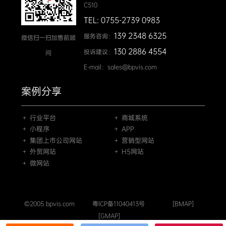
C510
TEL: 0755-2739 0983
139 2348 6325
服务咨询：
微信扫一扫加售前顾
130 2886 4554
投诉建议：
问
E-mail：sales@bpvis.com
案例分享
＋ 行业平台
＋ 商城系统
＋ 小程序
＋ APP
＋ 集团上市公司网站
＋ 营销型网站
＋ 外贸网站
＋ H5网站
＋ 微网站
©2005 bpvis.com
粤ICP备11040413号
[BMAP]
[GMAP]