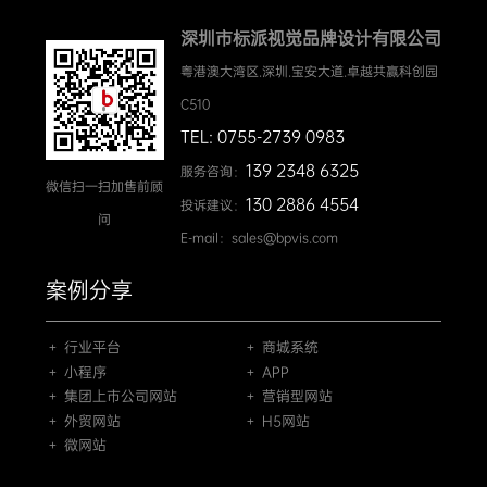
深圳市标派视觉品牌设计有限公司
粤港澳大湾区.深圳.宝安大道.卓越共赢科创园
C510
TEL: 0755-2739 0983
139 2348 6325
服务咨询：
微信扫一扫加售前顾
130 2886 4554
投诉建议：
问
E-mail：sales@bpvis.com
案例分享
＋ 行业平台
＋ 商城系统
＋ 小程序
＋ APP
＋ 集团上市公司网站
＋ 营销型网站
＋ 外贸网站
＋ H5网站
＋ 微网站