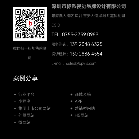
深圳市标派视觉品牌设计有限公司
粤港澳大湾区.深圳.宝安大道.卓越共赢科创园
C510
TEL: 0755-2739 0983
139 2348 6325
服务咨询：
微信扫一扫加售前顾
130 2886 4554
投诉建议：
问
E-mail：sales@bpvis.com
案例分享
＋ 行业平台
＋ 商城系统
＋ 小程序
＋ APP
＋ 集团上市公司网站
＋ 营销型网站
＋ 外贸网站
＋ H5网站
＋ 微网站