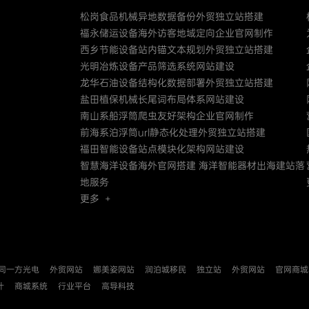
松岗食品机械异地数据备份外贸独立站搭建
福永储运设备海外访客地域定向企业官网制作
西乡节能设备站内锚文本规划外贸独立站搭建
光明冶炼设备产品筛选系统网站建设
龙华石油设备结构化数据部署外贸独立站搭建
盐田植保机械长尾词布局体系网站建设
南山系船浮筒爬虫友好架构企业官网制作
前海系泊浮筒url静态化处理外贸独立站搭建
福田智能设备站点模块化架构网站建设
智慧海洋设备海外官网搭建 海洋智能器材出海建站落
地服务
更多 +
同一方光电
外贸网站
娜美姿网站
润泊城移民
独立站
外贸网站
官网商城
计
商城系统
行业平台
高导科技