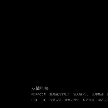
友情链接：
德派森安防
益力盛汽车电子
恒天翊 PCB
正中集团
B2B
B2C
检测认证
微型VI设计
网站建设
网站设