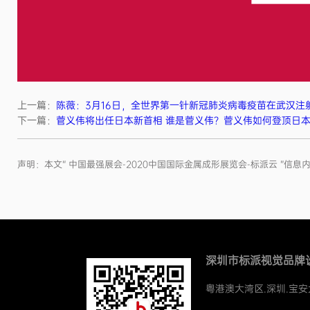
上一篇：
陈薇：3月16日，全世界第一针新冠肺炎病毒疫苗在武汉注
下一篇：
菅义伟将出任日本新首相 谁是菅义伟？菅义伟如何登顶日
声明：本文“ 中国最强展会-2020中国国际金属成形展览会-标派云 
深圳市标派视觉品牌
粤港澳大湾区.深圳.宝安