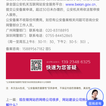
录全国公安机关互联网站安全服务平台：
www.beian.gov.cn
，
提交公安备案申请。超过30日未办理的，公安机关将依法暂停接
入服务。
公安备案不收取任何费用。如您有公安备案相关问题可咨询分安
网警部分工作人员。
广州网警部门：联系电话：020-83118893
深圳网警部门：联系电话：0755-84452865
（周一至周五上午8：30-11：30，下午2：30-5：30）。
备案咨询：15889567182 田S
“公安备案的重要性”配图为标派视觉品牌设计公司案例
注：本文由AI生成，“公安备案的重要性”仅供参考，不保证内容的准确性、真实性。
上一篇：
现在做网站的网络公司很多，网站建设公司挑选需要了
解什么？