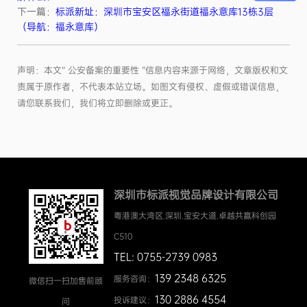
下一篇：
标派新址：深圳市宝安区福永街道福永意库13栋3层
（导航：福永意库）
声明：本文“ 公安备案的重要性 ”信息内容来源于网络，文章版权和文
责属于原作者，不代表本站立场。如图文有侵权、虚假或错误信息，
请您联系我们，我们将立即删除或更正。
深圳市标派视觉品牌设计有限公司
粤港澳大湾区.深圳.宝安大道.卓越共赢科创园
C510
TEL: 0755-2739 0983
139 2348 6325
服务咨询：
微信扫一扫加售前顾
130 2886 4554
投诉建议：
问