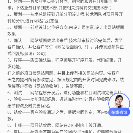
1、合同——客服业务员签订合同，把合同和客户详细制作需
求，下达业务订单到技术部,并把相关资料转交到技术部 ；
2、策划——技术总监接到订单分配设计师,技术团队对项目展开
讨论分析,进行网站策划定位.
3、版面——前期设计定位好方向,由设计师创意,设计出网站版面
效果.
4、确认——网站版面效果出来后,技术部审核讨论完善后，发至
客户确认，并让客户签订《网站版面确认书》，并传真或邮件正
式回复标派设计公司；
5、程序——版面确认后，程序师展开程序开发，代码编辑，开
发功能。
在之前必须自检网站问题，并且上传有相关网站内容。催客户一
天之内提出所有修改意见，按照规定内的开发时间完成修改，然
后催客户签收《网站验收单》，告诉客服；
6、测试——网站程序开发后，进行功能和栏目测试和完善资料.
7、验收——功能测试好后，通过临时地址让客户验收网站，有
细节修改及时完善优化。
8、结款——客户验收通过之后，根据合同约定，客户结网站余
款。
8、上线——项目结款后，网站在24小时内上线开通。
9、售后——标派会定期为客户的网站进行维护，资料和数据及