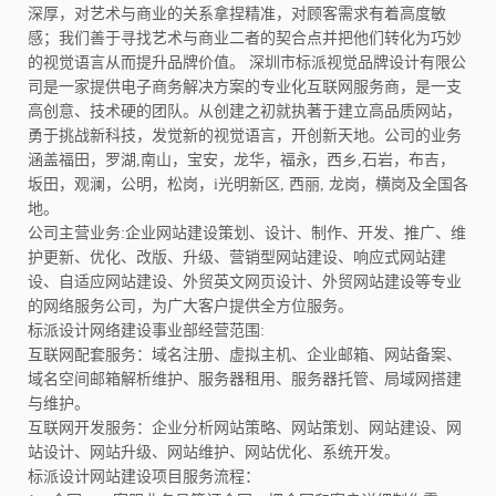
深厚，对艺术与商业的关系拿捏精准，对顾客需求有着高度敏
感；我们善于寻找艺术与商业二者的契合点并把他们转化为巧妙
的视觉语言从而提升品牌价值。 深圳市标派视觉品牌设计有限公
司是一家提供电子商务解决方案的专业化互联网服务商，是一支
高创意、技术硬的团队。从创建之初就执著于建立高品质网站，
勇于挑战新科技，发觉新的视觉语言，开创新天地。公司的业务
涵盖
福田，罗湖,
南山，宝安，龙华，福永，西乡,石岩，布吉，
坂田，观澜，公明，松岗，i光明新区, 西丽, 龙岗，横岗及全国各
地。
公司主营业务:企业网站建设策划、设计、制作、开发、推广、维
护更新、优化、改版、升级、营销型网站建设、响应式网站建
设、自适应网站建设、外贸英文网页设计、外贸网站建设等专业
的网络服务公司，为广大客户提供全方位服务。
标派设计网络建设事业部经营范围:
互联网配套服务：域名注册、虚拟主机、企业邮箱、网站备案、
域名空间邮箱解析维护、服务器租用、服务器托管、局域网搭建
与维护。
互联网开发服务：企业分析网站策略、网站策划、网站建设、网
站设计、网站升级、网站维护、网站优化、系统开发。
标派设计网站建设项目服务流程：