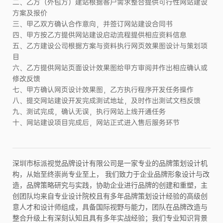
二、乙方（外包方）建站根据客户需求整合提供可行性网站建设
方案及报价
三、甲乙双方确认合作意向，并签订网站建设合同书
四、甲方按乙方提供网站建设启动流程提供相应资料信息
五、乙方建设公司根据方案与资料执行网页效果图设计与策划项
目
六、乙方提供网站页面设计效果图给甲方审阅并作出相应确认或
修改反馈
七、甲方确认网页设计效果图，乙方执行程序开发任务操作
八、提交网站建设开发完成测试地址，及时作出测试文档反馈
九、测试完成，确认无误，执行网站上线开通任务
十、网站建设项目完成后，网站正式进入售后服务环节
深圳市标派视觉品牌设计有限公司是一家专业的品牌策划设计机
构，从始至终崇尚专业至上， 我们致力于企业品牌形象设计与改
造，品牌策略研究与实践，协助企业进行品牌的创建和重塑，主
创团队均来自专业设计院校且有多年品牌策划设计经验的高级创
意人才和设计师组成，具备国际视野与能力，团队在品牌改造与
整合升级上有深刻认知且具有多年实战经验；我们专业知识背景