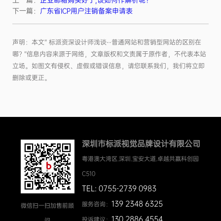
下一篇：
广东省ICP用户注销备案申请表
声明：本文“ 标派资深设计师浅谈--普通网站和营销型网站的区别在
哪? ”信息内容来源于网络，文章版权和文责属于原作者，不代表本站
立场。如图文有侵权、虚假或错误信息，请您联系我们，我们将立即
删除或更正。
深圳市标派视觉品牌设计有限公司
粤港澳大湾区.深圳.宝安大道.卓越共赢科创园
C510
TEL: 0755-2739 0983
139 2348 6325
服务咨询：
微信扫一扫加售前顾
130 2886 4554
投诉建议：
问