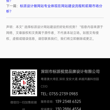
些？
下一篇：
标派设计做网站专业体现在网站建设流程和前期市场分
析？
声明：本文“ ​选择标派设计网站建设的好处和优势？ ”信息内容来源于
网络，文章版权和文责属于原作者，不代表本站立场。如图文有侵
权、虚假或错误信息，请您联系我们，我们将立即删除或更正。
深圳市标派视觉品牌设计有限公司
粤港澳大湾区.深圳.宝安大道.卓越共赢科创园
C510
TEL: 0755-2739 0983
139 2348 6325
服务咨询：
微信扫一扫加售前顾
130 2886 4554
投诉建议：
问