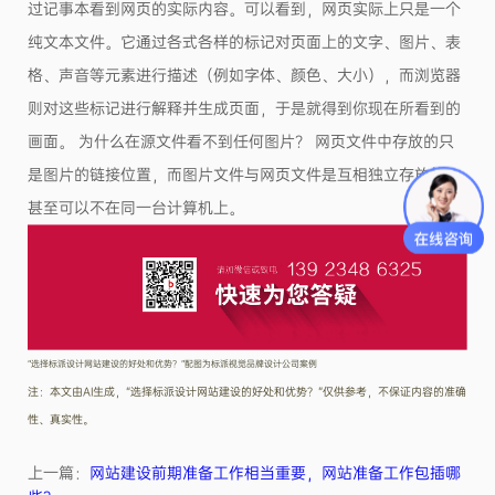
过记事本看到网页的实际内容。可以看到，网页实际上只是一个
纯文本文件。它通过各式各样的标记对页面上的文字、图片、表
格、声音等元素进行描述（例如字体、颜色、大小），而浏览器
则对这些标记进行解释并生成页面，于是就得到你现在所看到的
画面。 为什么在源文件看不到任何图片？ 网页文件中存放的只
是图片的链接位置，而图片文件与网页文件是互相独立存放的，
甚至可以不在同一台计算机上。
“​选择标派设计网站建设的好处和优势？”配图为标派视觉品牌设计公司案例
注：本文由AI生成，“​选择标派设计网站建设的好处和优势？”仅供参考，不保证内容的准确
性、真实性。
上一篇：
网站建设前期准备工作相当重要，网站准备工作包插哪