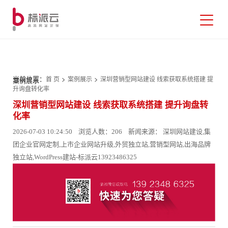
当前位置：
>
>
首 页
案例展示
深圳营销型网站建设 线索获取系统搭建 提
案例展示
升询盘转化率
深圳营销型网站建设 线索获取系统搭建 提升询盘转
化率
2026-07-03 10:24:50 浏览人数：206 新闻来源： 深圳网站建设,集
团企业官网定制,上市企业网站升级,外贸独立站,营销型网站,出海品牌
独立站,WordPress建站-标派云13923486325