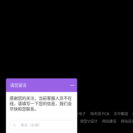
请您留言
感谢您的关注，当前客服人员不在
线，请填写一下您的信息，我们会
友情链接：
尽快和您联系。
德派森安防
益力盛汽车电子
恒天翊 PCB
正中集团
B2B
B2C
检测认证
微型VI设计
网站建设
网站设