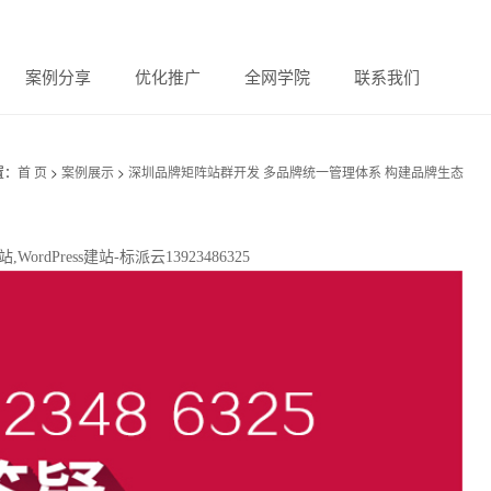
案例分享
优化推广
全网学院
联系我们
置：
首 页
>
案例展示
>
深圳品牌矩阵站群开发 多品牌统一管理体系 构建品牌生态
Press建站-标派云13923486325